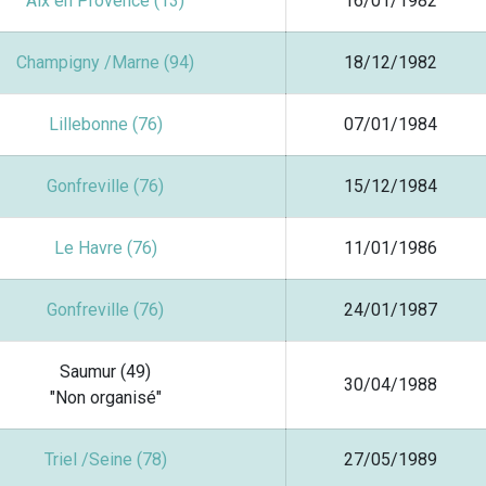
Aix en Provence (13)
16/01/1982
Champigny /Marne (94)
18/12/1982
Lillebonne (76)
07/01/1984
Gonfreville (76)
15/12/1984
Le Havre (76)
11/01/1986
Gonfreville (76)
24/01/1987
Saumur (49)
30/04/1988
"Non organisé"
Triel /Seine (78)
27/05/1989