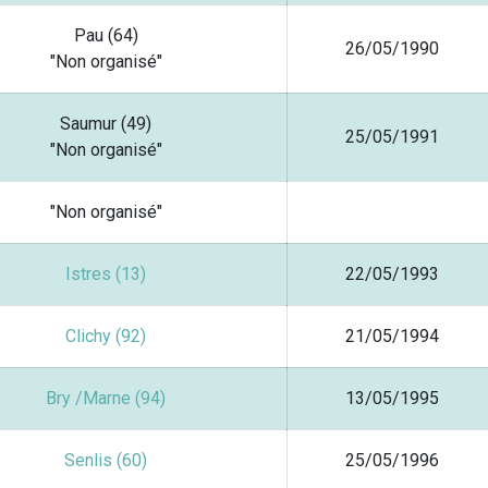
Pau (64)
26/05/1990
"Non organisé"
Saumur (49)
25/05/1991
"Non organisé"
"Non organisé"
Istres (13)
22/05/1993
Clichy (92)
21/05/1994
Bry /Marne (94)
13/05/1995
Senlis (60)
25/05/1996