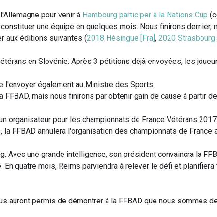
 l'Allemagne pour venir à
Hambourg participer à la Nations Cup
(c
à constituer une équipe en quelques mois. Nous finirons dernier, m
r aux éditions suivantes (
2018 Hésingue [Fra]
,
2020 Strasbourg 
térans en Slovénie. Après 3 pétitions déjà envoyées, les joueu
de l'envoyer également au Ministre des Sports.
 la FFBAD, mais nous finirons par obtenir gain de cause à parti
un organisateur pour les championnats de France Vétérans 201
 la FFBAD annulera l'organisation des championnats de France a
rg. Avec une grande intelligence, son président convaincra la FF
En quatre mois, Reims parviendra à relever le défi et planifiera
ous auront permis de démontrer à la FFBAD que nous sommes deve