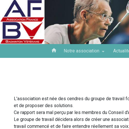
Aller
au
contenu
principal
Notre association
Actuali
L'association est née des cendres du groupe de travail fo
et de proposer des solutions.
Ce rapport sera mal perçu par les membres du Conseil d'
Le groupe de travail décidera alors de créer une associati
travail commencé et de faire entendre réellement sa voix