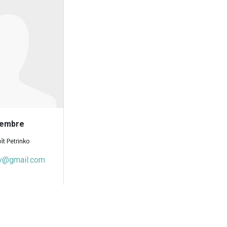
embre
ît Petrinko
v@gmail.com