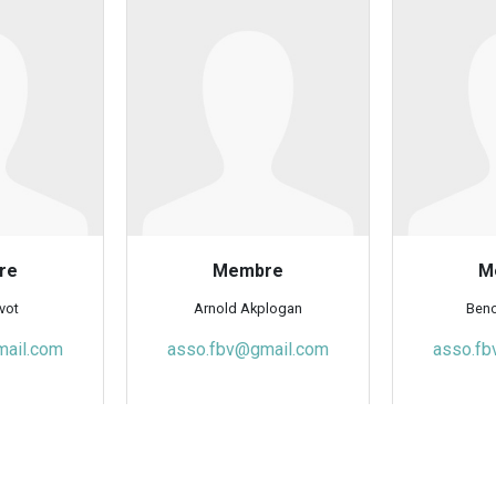
re
Membre
M
vot
Arnold Akplogan
Beno
mail.com
asso.fbv@gmail.com
asso.fb