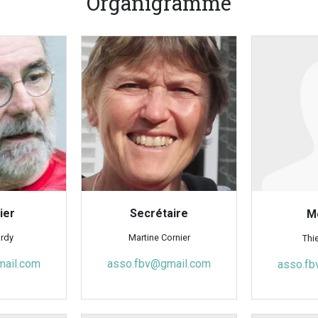
Organigramme
ier
Secrétaire
M
ardy
Martine Cornier
Thie
mail.com
asso.fbv@gmail.com
asso.fb